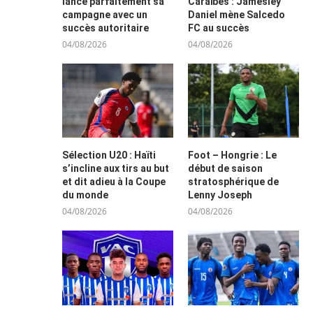
lance parfaitement sa
Caraïbes : Jamesley
campagne avec un
Daniel mène Salcedo
succès autoritaire
FC au succès
04/08/2026
04/08/2026
Sélection U20 : Haïti
Foot – Hongrie : Le
s’incline aux tirs au but
début de saison
et dit adieu à la Coupe
stratosphérique de
du monde
Lenny Joseph
04/08/2026
04/08/2026