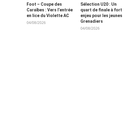
Foot – Coupe des
Sélection U20 : Un
Caraïbes : Vers l’entrée
quart de finale à fort
en lice du Violette AC
enjeu pour les jeunes
Grenadiers
04/08/2026
04/08/2026