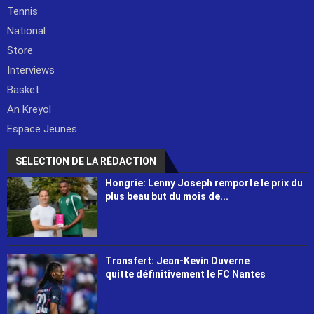
Tennis
National
Store
Interviews
Basket
An Kreyol
Espace Jeunes
SÉLECTION DE LA RÉDACTION
Hongrie: Lenny Joseph remporte le prix du
plus beau but du mois de...
Transfert: Jean-Kevin Duverne
quitte définitivement le FC Nantes