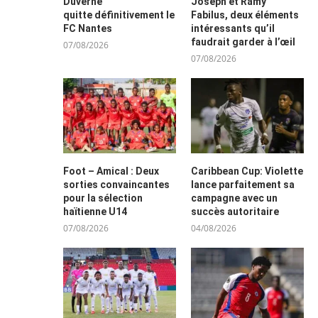
Duverne
Joseph et Ramy
quitte définitivement le
Fabilus, deux éléments
FC Nantes
intéressants qu’il
faudrait garder à l’œil
07/08/2026
07/08/2026
Foot – Amical : Deux
Caribbean Cup: Violette
sorties convaincantes
lance parfaitement sa
pour la sélection
campagne avec un
haïtienne U14
succès autoritaire
07/08/2026
04/08/2026