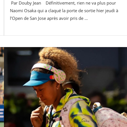
Par Douby Jean Définitivement, rien ne va plus pour
Naomi Osaka qui a claqué la porte de sortie hier jeudi à
l’Open de San Jose après avoir pris de …