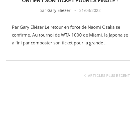
OBTIENT SON TICKET POUR LA FINALE !
par
Gary Eliézer
31/03/2022
Par Gary Eliézer Le retour en force de Naomi Osaka se
confirme. Au tournoi de WTA 1000 de Miami, la Japonaise
a fini par composter son ticket pour la grande …
ARTICLES PLUS RÉCEN