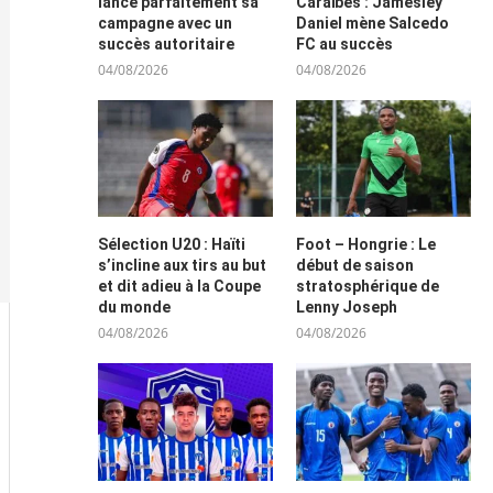
lance parfaitement sa
Caraïbes : Jamesley
campagne avec un
Daniel mène Salcedo
succès autoritaire
FC au succès
04/08/2026
04/08/2026
Sélection U20 : Haïti
Foot – Hongrie : Le
s’incline aux tirs au but
début de saison
et dit adieu à la Coupe
stratosphérique de
du monde
Lenny Joseph
04/08/2026
04/08/2026