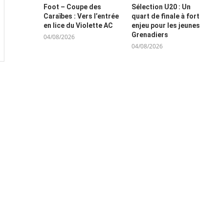
Foot – Coupe des
Sélection U20 : Un
Caraïbes : Vers l’entrée
quart de finale à fort
en lice du Violette AC
enjeu pour les jeunes
Grenadiers
04/08/2026
04/08/2026