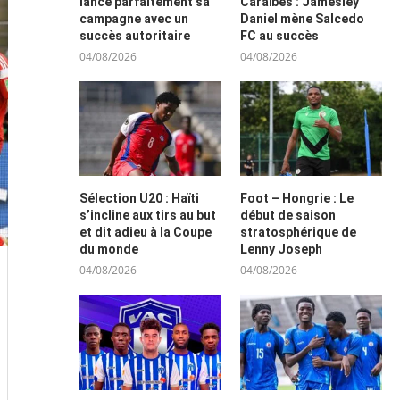
lance parfaitement sa
Caraïbes : Jamesley
campagne avec un
Daniel mène Salcedo
succès autoritaire
FC au succès
04/08/2026
04/08/2026
Sélection U20 : Haïti
Foot – Hongrie : Le
s’incline aux tirs au but
début de saison
et dit adieu à la Coupe
stratosphérique de
du monde
Lenny Joseph
04/08/2026
04/08/2026