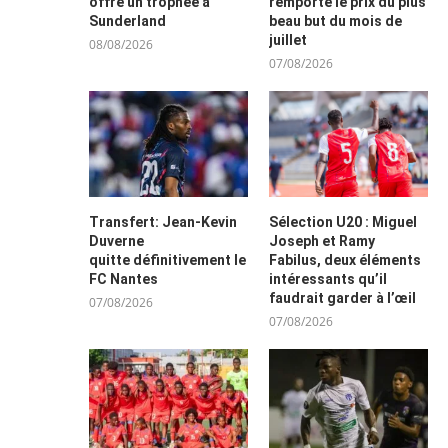
offre un trophée à
remporte le prix du plus
Sunderland
beau but du mois de
juillet
08/08/2026
07/08/2026
Transfert: Jean-Kevin
Sélection U20 : Miguel
Duverne
Joseph et Ramy
quitte définitivement le
Fabilus, deux éléments
FC Nantes
intéressants qu’il
faudrait garder à l’œil
07/08/2026
07/08/2026