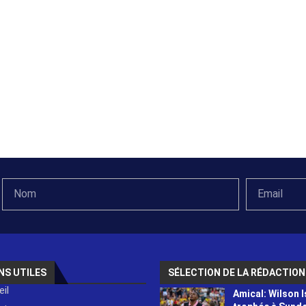
NS UTILES
SÉLECTION DE LA RÉDACTION
il
Amical: Wilson I