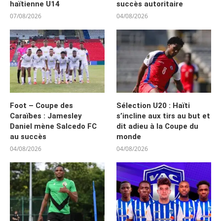
haïtienne U14
succès autoritaire
07/08/2026
04/08/2026
Foot – Coupe des
Sélection U20 : Haïti
Caraïbes : Jamesley
s’incline aux tirs au but et
Daniel mène Salcedo FC
dit adieu à la Coupe du
au succès
monde
04/08/2026
04/08/2026