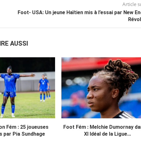
Article s
Foot- USA: Un jeune Haïtien mis à l’essai par New E
Révol
IRE AUSSI
on Fém : 25 joueuses
Foot Fém : Melchie Dumornay da
s par Pia Sundhage
XI Idéal de la Ligue...