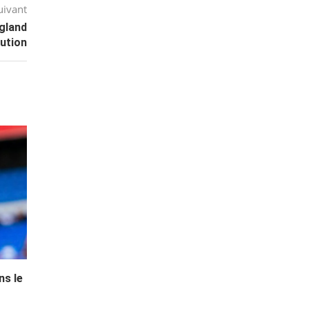
uivant
ngland
ution
ns le