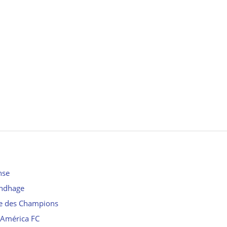
nse
undhage
ue des Champions
l’América FC