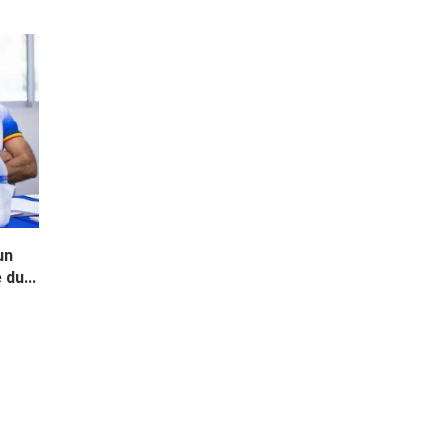
un
du...