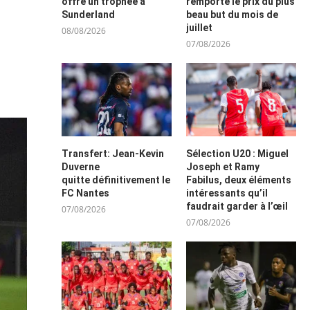
offre un trophée à
remporte le prix du plus
Sunderland
beau but du mois de
juillet
08/08/2026
07/08/2026
Transfert: Jean-Kevin
Sélection U20 : Miguel
Duverne
Joseph et Ramy
quitte définitivement le
Fabilus, deux éléments
FC Nantes
intéressants qu’il
faudrait garder à l’œil
07/08/2026
07/08/2026