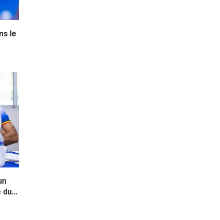
ns le
un
du...