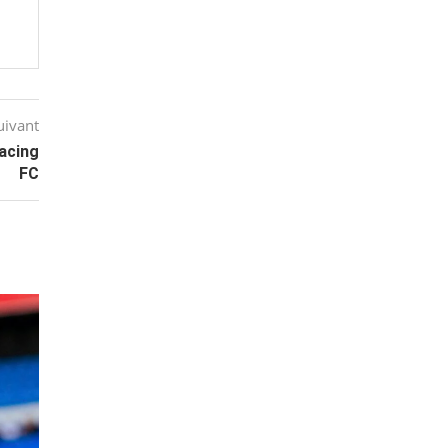
uivant
Racing
FC