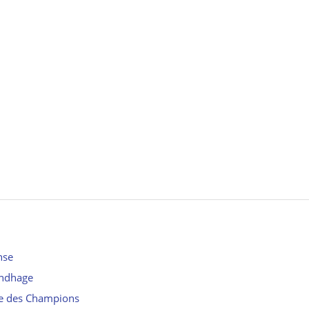
nse
undhage
ue des Champions