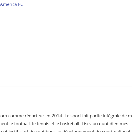
l’América FC
o.com comme rédacteur en 2014. Le sport fait partie intégrale de 
nt le football, le tennis et le baskeball. Lisez au quotidien mes
 objectif c'est de contibuer au développement du sport national.