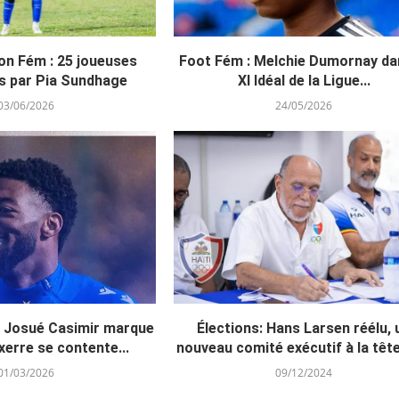
on Fém : 25 joueuses
Foot Fém : Melchie Dumornay da
s par Pia Sundhage
XI Idéal de la Ligue...
03/06/2026
24/05/2026
: Josué Casimir marque
Élections: Hans Larsen réélu, 
erre se contente...
nouveau comité exécutif à la tête 
01/03/2026
09/12/2024