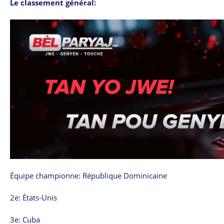
Le classement général:
Équipe championne: République Dominicaine
2e: États-Unis
3e: Cuba