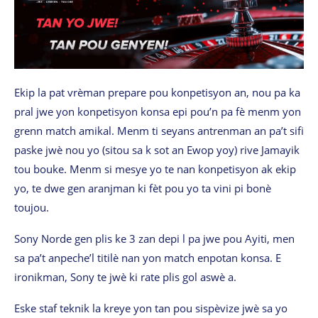
Ekip la pat vrèman prepare pou konpetisyon an, nou pa ka
pral jwe yon konpetisyon konsa epi pou’n pa fè menm yon
grenn match amikal. Menm ti seyans antrenman an pa’t sifi
paske jwè nou yo (sitou sa k sot an Ewop yoy) rive Jamayik
tou bouke. Menm si mesye yo te nan konpetisyon ak ekip
yo, te dwe gen aranjman ki fèt pou yo ta vini pi bonè
toujou.
Sony Norde gen plis ke 3 zan depi l pa jwe pou Ayiti, men
sa pa’t anpeche’l titilè nan yon match enpotan konsa. E
ironikman, Sony te jwè ki rate plis gol aswè a.
Eske staf teknik la kreye yon tan pou sispèvize jwè sa yo