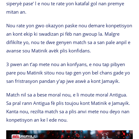
siperyè pase’ l e nou te rate yon katafal gol nan premye
mitan an.
Nou rate yon gwo okazyon paske nou demare konpetisyon
an kont ekip ki swadizan pi fèb nan gwoup la. Malgre
difikilte yo, nou te dwe genyen match sa a san pale anpil e
avanse sou Matinik avèk plis konfidans.
3 pwen an t’ap mete nou an konfyans, e nou tap pibyen
pare pou Matinik sitou nou tap gen yon bel chans gade yo
san fristrasyon pandan y’ap jwe aswè a kont Jamayik.
Match nil sa a bese moral nou, e li moute moral Antigua.
Sa pral rann Antigua fè plis toujou kont Matinik e Jamayik.
Kanta nou, rezilta match sa a plis anvi mete nou deyo nan
konpetisyon an ke l ede nou.