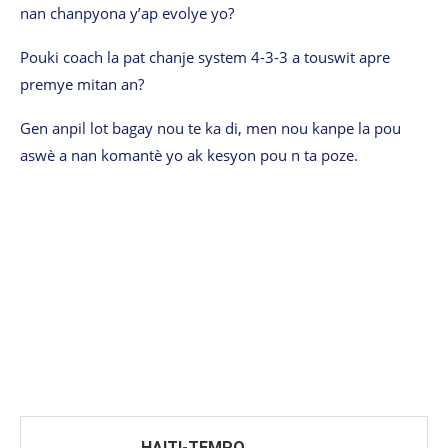
nan chanpyona y’ap evolye yo?
Pouki coach la pat chanje system 4-3-3 a touswit apre
premye mitan an?
Gen anpil lot bagay nou te ka di, men nou kanpe la pou
aswè a nan komantè yo ak kesyon pou n ta poze.
HAITI-TEMPO