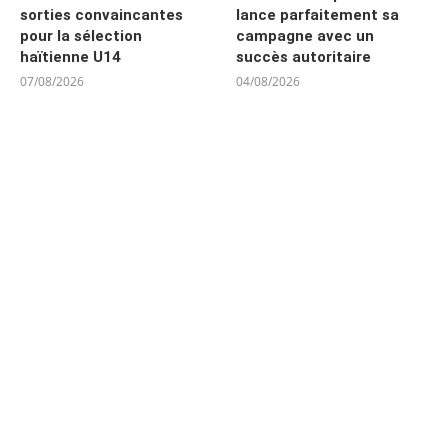
sorties convaincantes
lance parfaitement sa
pour la sélection
campagne avec un
haïtienne U14
succès autoritaire
07/08/2026
04/08/2026