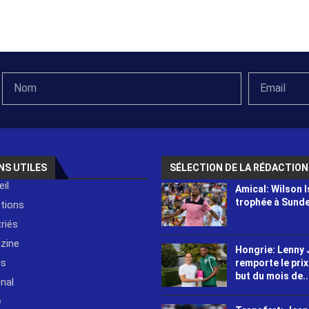
NS UTILES
SÉLECTION DE LA RÉDACTION
il
Amical: Wilson I
trophée à Sund
ctions
riés
zine
Hongrie: Lenny
is
remporte le prix
but du mois de..
nal
e