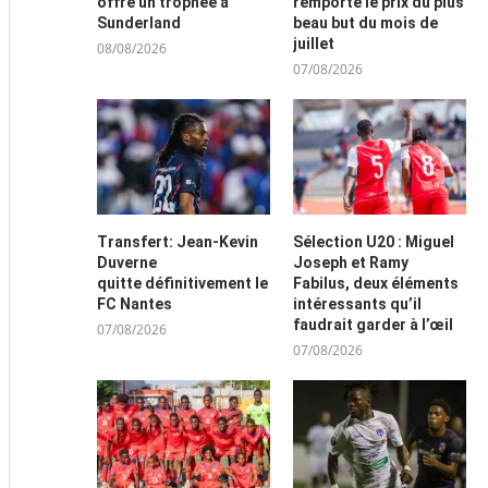
offre un trophée à
remporte le prix du plus
Sunderland
beau but du mois de
juillet
08/08/2026
07/08/2026
Transfert: Jean-Kevin
Sélection U20 : Miguel
Duverne
Joseph et Ramy
quitte définitivement le
Fabilus, deux éléments
FC Nantes
intéressants qu’il
faudrait garder à l’œil
07/08/2026
07/08/2026