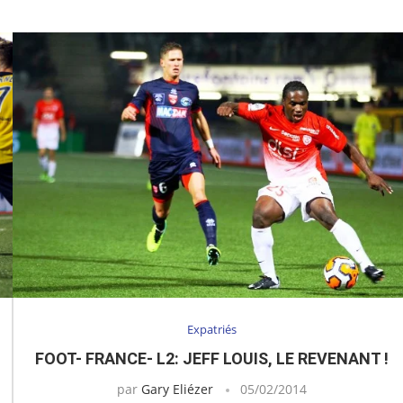
Expatriés
FOOT- FRANCE- L2: JEFF LOUIS, LE REVENANT !
par
Gary Eliézer
05/02/2014