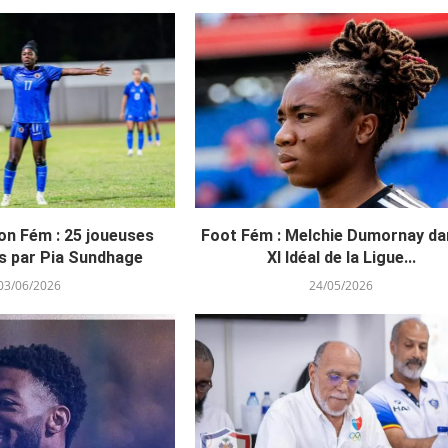
on Fém : 25 joueuses
Foot Fém : Melchie Dumornay da
s par Pia Sundhage
XI Idéal de la Ligue...
03/06/2026
24/05/2026