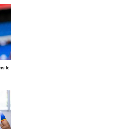
ns le