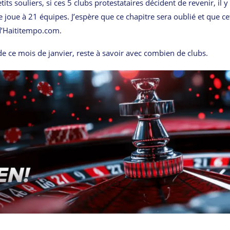
ts souliers, si ces 5 clubs protestataires décident de revenir, il y 
 joue à 21 équipes. J’espère que ce chapitre sera oublié et que ce
d’Haititempo.com.
de ce mois de janvier, reste à savoir avec combien de clubs.