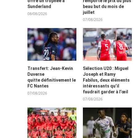
offre un trophée à
remporte le prix du plus
Sunderland
beau but du mois de
juillet
08/08/2026
07/08/2026
Transfert: Jean-Kevin
Sélection U20 : Miguel
Duverne
Joseph et Ramy
quitte définitivement le
Fabilus, deux éléments
FC Nantes
intéressants qu’il
faudrait garder à l’œil
07/08/2026
07/08/2026