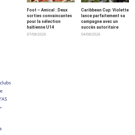
Foot – Amical : Deux
Caribbean Cup: Violette
sorties convaincantes
lance parfaitement sa
pour la sélection
campagne avec un
haïtienne U14
succès autoritaire
07/08/2026
04/08/2026
 clubs
le
l’AS
n-
a