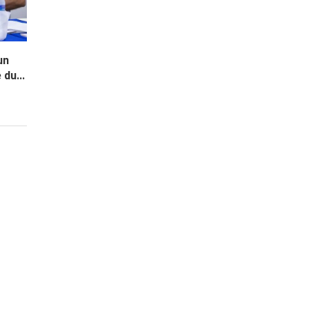
un
du...