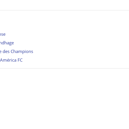
nse
undhage
ue des Champions
l’América FC