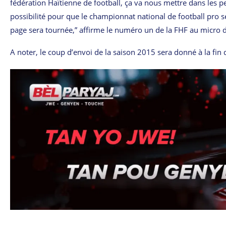
fédération Haïtienne de football, ça va nous mettre dans les peti
possibilité pour que le championnat national de football pro se
page sera tournée,” affirme le numéro un de la FHF au micro 
A noter, le coup d’envoi de la saison 2015 sera donné à la fin 