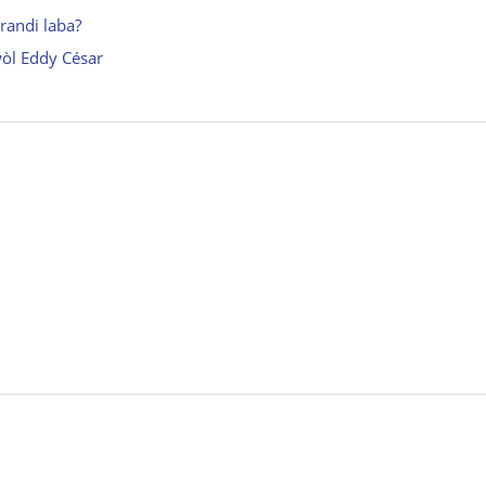
randi laba?
wòl Eddy César