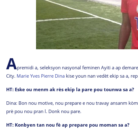
A
premidi a, seleksyon nasyonal feminen Ayiti a ap dema
City.
Marie Yves Pierre Dina
kise youn nan vedèt ekip sa a, r
HT: Eske ou menm ak rès ekip la pare pou tounwa sa a?
Dina: Bon nou motive, nou prepare e nou travay ansanm kòm
prè pou nou pran l. Donk nou pare.
HT: Konbyen tan nou fè ap prepare pou moman sa a?