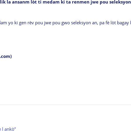
lik la ansanm lòt ti medam ki ta renmen jwe pou seleksyon
dam yo ki gen rèv pou jwe pou gwo seleksyon an, pa fè lòt bagay 
o.com)
è l ankò”