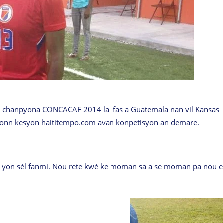
re chanpyona CONCACAF 2014 la fas a Guatemala nan vil Kansas
eponn kesyon haititempo.com avan konpetisyon an demare.
 yon sèl fanmi. Nou rete kwè ke moman sa a se moman pa nou 