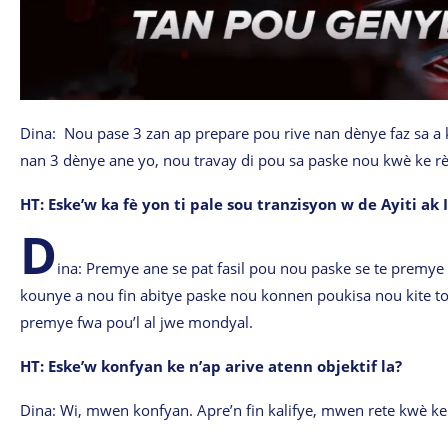
Dina: Nou pase 3 zan ap prepare pou rive nan dènye faz sa a k
nan 3 dènye ane yo, nou travay di pou sa paske nou kwè ke rè
HT: Eske’w ka fè yon ti pale sou tranzisyon w de Ayiti ak
D
ina: Premye ane se pat fasil pou nou paske se te premye
kounye a nou fin abitye paske nou konnen poukisa nou kite tou
premye fwa pou’l al jwe mondyal.
HT: Eske’w konfyan ke n’ap arive atenn objektif la?
Dina: Wi, mwen konfyan. Apre’n fin kalifye, mwen rete kwè ke