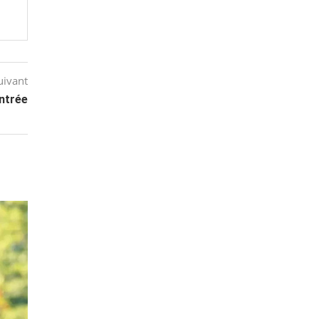
uivant
entrée