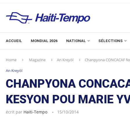
ACCUEIL
MONDIAL 2026
NATIONAL
SÉLECTIONS
Home
Magazine
An Kreyòl
Chanpyona CONCACAF femin
An Kreyòl
CHANPYONA CONCACAF
KESYON POU MARIE YV
écrit par
Haiti-Tempo
15/10/2014