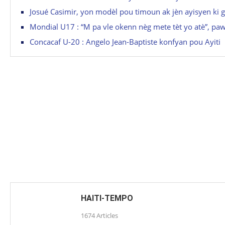
Josué Casimir, yon modèl pou timoun ak jèn ayisyen ki g
Mondial U17 : “M pa vle okenn nèg mete tèt yo atè”, pa
Concacaf U-20 : Angelo Jean-Baptiste konfyan pou Ayiti
HAITI-TEMPO
1674 Articles