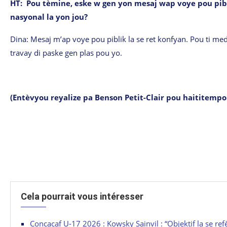
HT: Pou tèmine, eske w gen yon mesaj wap voye pou pib
nasyonal la yon jou?
Dina: Mesaj m’ap voye pou piblik la se ret konfyan. Pou ti me
travay di paske gen plas pou yo.
(Entèvyou reyalize pa Benson Petit-Clair pou haititemp
Cela pourrait vous intéresser
Concacaf U-17 2026 : Kowsky Sainvil : “Objektif la se ref