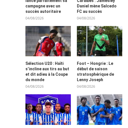
lance parfaitement sa
Caraïbes : Jamesley
campagne avec un
Daniel mène Salcedo
succès autoritaire
FC au succès
04/08/2026
04/08/2026
Sélection U20 : Haïti
Foot – Hongrie : Le
s’incline aux tirs au but
début de saison
et dit adieu à la Coupe
stratosphérique de
du monde
Lenny Joseph
04/08/2026
04/08/2026