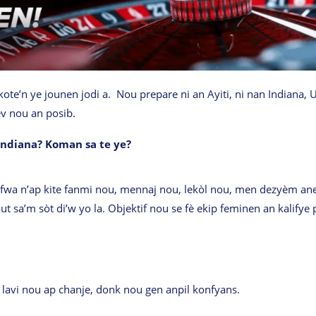
ote’n ye jounen jodi a. Nou prepare ni an Ayiti, ni nan Indiana, 
v nou an posib.
 Indiana? Koman sa te ye?
 fwa n’ap kite fanmi nou, mennaj nou, lekòl nou, men dezyèm ane
t sa’m sòt di’w yo la. Objektif nou se fè ekip feminen an kalifye
 lavi nou ap chanje, donk nou gen anpil konfyans.