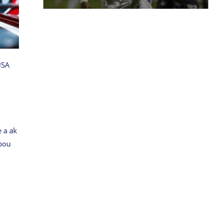
USA
 a ak
 pou