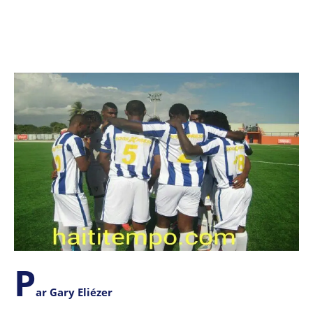
P
ar Gary Eliézer