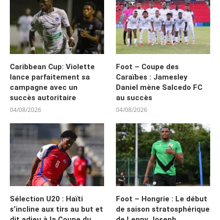
Caribbean Cup: Violette
Foot – Coupe des
lance parfaitement sa
Caraïbes : Jamesley
campagne avec un
Daniel mène Salcedo FC
succès autoritaire
au succès
04/08/2026
04/08/2026
Sélection U20 : Haïti
Foot – Hongrie : Le début
s’incline aux tirs au but et
de saison stratosphérique
dit adieu à la Coupe du
de Lenny Joseph