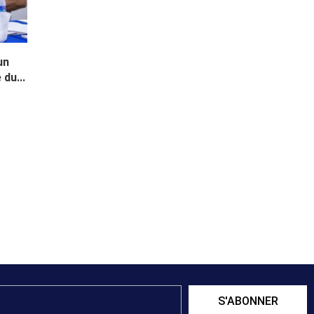
un
du...
S'ABONNER