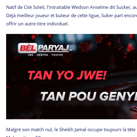
Natif de Cité Soleil, l’intraitable Wedson Anselme dit Sucker, 
Déjà meilleur joueur et buteur de cette ligue, Suker part enc
offrir un autre titre individuel.
Malgré son match nul, le Sheikh Jamal occupe toujours la têt