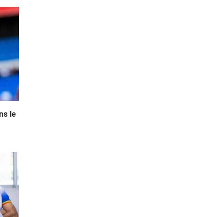
ns le