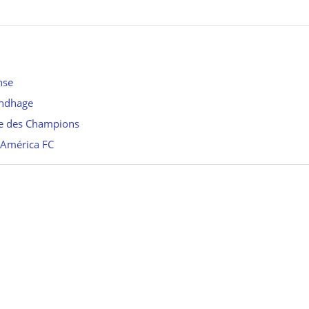
nse
undhage
ue des Champions
l’América FC