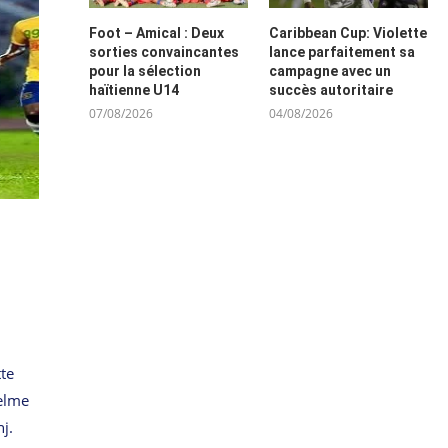
Foot – Amical : Deux
Caribbean Cup: Violette
sorties convaincantes
lance parfaitement sa
pour la sélection
campagne avec un
haïtienne U14
succès autoritaire
07/08/2026
04/08/2026
tte
selme
j.