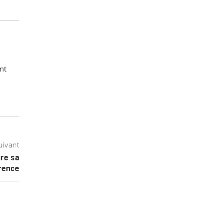
nt
uivant
ire sa
rence