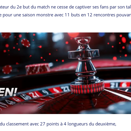
auteur du 2e but du match ne cesse de captiver ses fans par son tal
ore pour une saison monstre avec 11 buts en 12 rencontres pouvan
e du classement avec 27 points à 4 longueurs du deuxième,