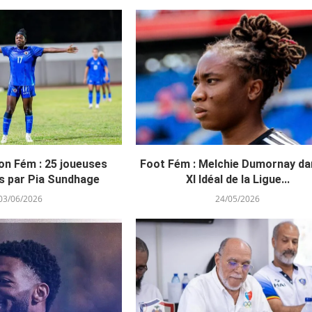
on Fém : 25 joueuses
Foot Fém : Melchie Dumornay da
s par Pia Sundhage
XI Idéal de la Ligue...
03/06/2026
24/05/2026