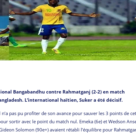
ational Bangabandhu contre Rahmatganj (2-2) en match
gladesh. L’international haïtien, Suker a été décisif.
l n’a pas pu profiter de son avance pour sauver les 3 points de ce
re pour sortir avec le point du match nul. Emeka (6e) et Wedson An
 Gideon Solomon (90e+) avaient rétabli l’équilibre pour Rahmatgan