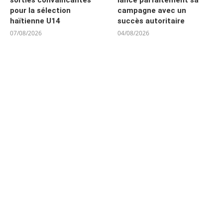
sorties convaincantes
lance parfaitement sa
pour la sélection
campagne avec un
haïtienne U14
succès autoritaire
07/08/2026
04/08/2026