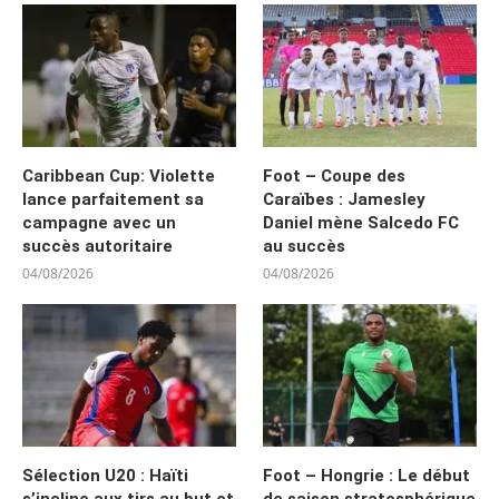
Caribbean Cup: Violette
Foot – Coupe des
lance parfaitement sa
Caraïbes : Jamesley
campagne avec un
Daniel mène Salcedo FC
succès autoritaire
au succès
04/08/2026
04/08/2026
Sélection U20 : Haïti
Foot – Hongrie : Le début
s’incline aux tirs au but et
de saison stratosphérique