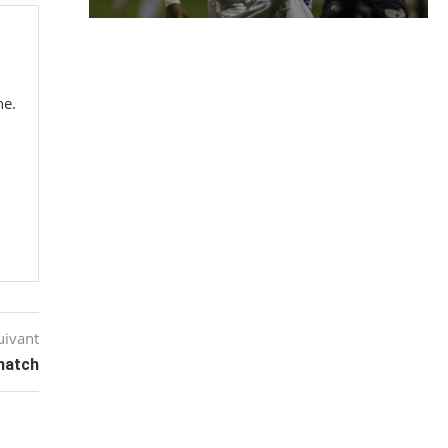
he.
!
uivant
match