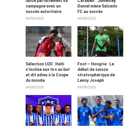
lance parfaitement sa
Caraïbes : Jamesley
campagne avec un
Daniel mène Salcedo
succès autoritaire
FC au succès
04/08/2026
04/08/2026
Sélection U20 : Haïti
Foot – Hongrie : Le
s’incline aux tirs au but
début de saison
et dit adieu à la Coupe
stratosphérique de
du monde
Lenny Joseph
04/08/2026
04/08/2026