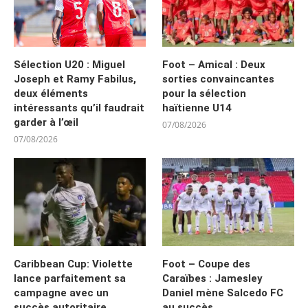
Sélection U20 : Miguel
Foot – Amical : Deux
Joseph et Ramy Fabilus,
sorties convaincantes
deux éléments
pour la sélection
intéressants qu’il faudrait
haïtienne U14
garder à l’œil
07/08/2026
07/08/2026
Caribbean Cup: Violette
Foot – Coupe des
lance parfaitement sa
Caraïbes : Jamesley
campagne avec un
Daniel mène Salcedo FC
succès autoritaire
au succès