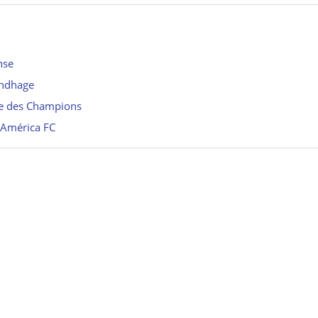
nse
undhage
ue des Champions
l’América FC