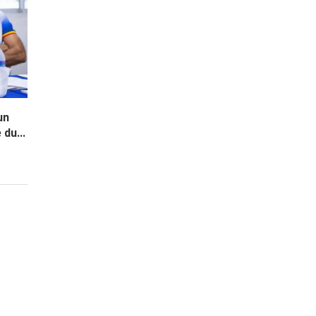
un
du...