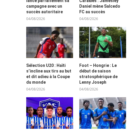
lance parfaitement sa
Caraïbes : Jamesley
campagne avec un
Daniel mène Salcedo
succès autoritaire
FC au succès
04/08/2026
04/08/2026
Sélection U20 : Haïti
Foot – Hongrie : Le
s’incline aux tirs au but
début de saison
et dit adieu à la Coupe
stratosphérique de
du monde
Lenny Joseph
04/08/2026
04/08/2026