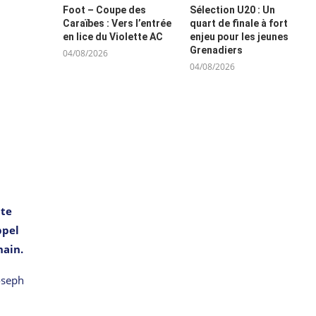
Foot – Coupe des
Sélection U20 : Un
Caraïbes : Vers l’entrée
quart de finale à fort
en lice du Violette AC
enjeu pour les jeunes
Grenadiers
04/08/2026
04/08/2026
pte
ppel
hain.
oseph