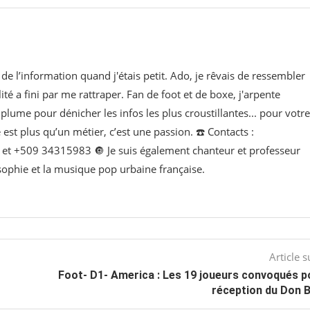
de l’information quand j'étais petit. Ado, je rêvais de ressembler
lité a fini par me rattraper. Fan de foot et de boxe, j'arpente
lume pour dénicher les infos les plus croustillantes... pour votre
e est plus qu’un métier, c’est une passion. ☎️ Contacts :
t +509 34315983 🔘 Je suis également chanteur et professeur
osophie et la musique pop urbaine française.
Article s
Foot- D1- America : Les 19 joueurs convoqués p
réception du Don 