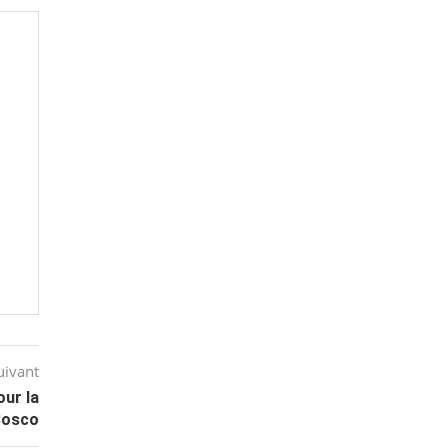
uivant
our la
Bosco