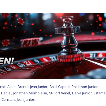
çois Alain, Brenus Jean Junior, Basil Capote, Philémon Junior,
aniel, Jonathan Momplaisir, St-Fort Venel, Delva Junior, Estama
Constant Jean Junior.