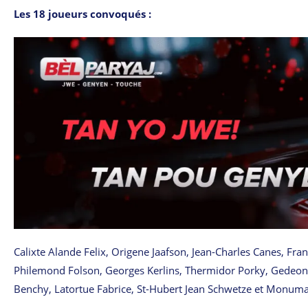
Les 18 joueurs convoqués :
Calixte Alande Felix, Origene Jaafson, Jean-Charles Canes, Fran
Philemond Folson, Georges Kerlins, Thermidor Porky, Gedeon D
Benchy, Latortue Fabrice, St-Hubert Jean Schwetze et Monuma 