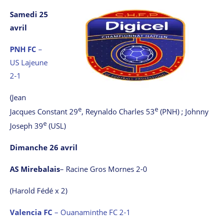
Samedi 25
avril
PNH FC
–
US Lajeune
2-1
(Jean
e
e
Jacques Constant 29
, Reynaldo Charles 53
(PNH) ; Johnny
e
Joseph 39
(USL)
Dimanche 26 avril
AS Mirebalais
– Racine Gros Mornes 2-0
(Harold Fédé x 2)
Valencia FC
– Ouanaminthe FC 2-1