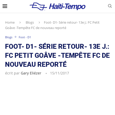
Home
Blogs
Foot- D1- Série retour- 13e J.: FC Petit
Goâve -Tempête FC de nouveau reporté
Blogs
Foot - D1
FOOT- D1- SÉRIE RETOUR- 13E J.:
FC PETIT GOÂVE -TEMPÊTE FC DE
NOUVEAU REPORTÉ
écrit par
Gary Eliézer
15/11/2017