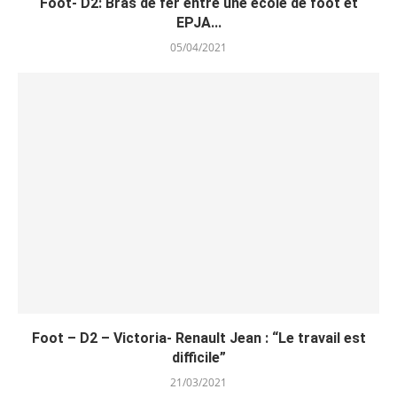
Foot- D2: Bras de fer entre une école de foot et
EPJA...
05/04/2021
Foot – D2 – Victoria- Renault Jean : “Le travail est
difficile”
21/03/2021