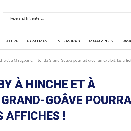
STORE
EXPATRIÉS
INTERVIEWS
MAGAZINE
BAS
nche et à Miragoâne, Inter de Grand-Goâve pourrait créer un exploit, les affic
RBY À HINCHE ET À
E GRAND-GOÂVE POURRA
S AFFICHES !