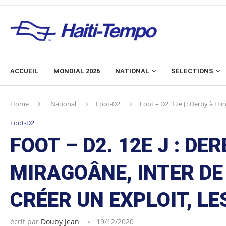
ACCUEIL
MONDIAL 2026
NATIONAL
SÉLECTIONS
Home
National
Foot-D2
Foot – D2. 12e J : Derby à Hi
Foot-D2
FOOT – D2. 12E J : DE
MIRAGOÂNE, INTER D
CRÉER UN EXPLOIT, LE
écrit par
Douby Jean
19/12/2020