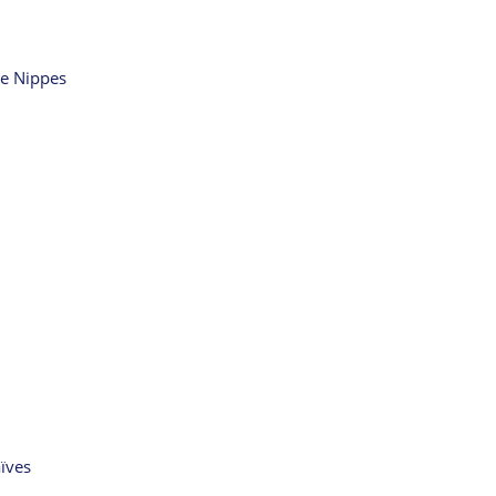
de Nippes
ïves