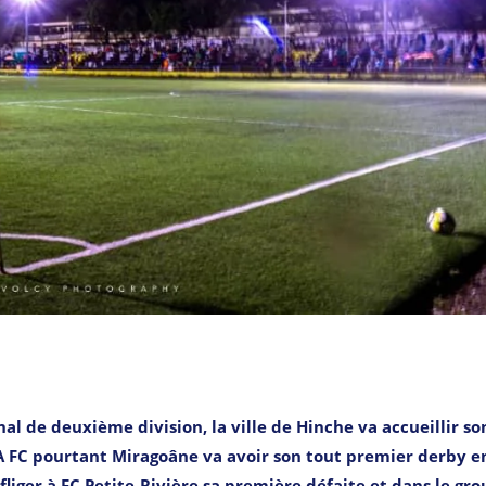
l de deuxième division, la ville de Hinche va accueillir so
JA FC pourtant Miragoâne va avoir son tout premier derby e
liger à FC Petite-Rivière sa première défaite et dans le gr