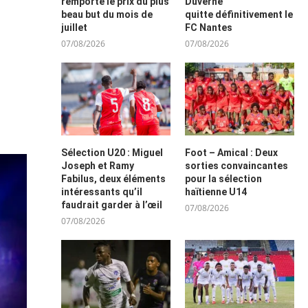
remporte le prix du plus
Duverne
beau but du mois de
quitte définitivement le
juillet
FC Nantes
07/08/2026
07/08/2026
Sélection U20 : Miguel
Foot – Amical : Deux
Joseph et Ramy
sorties convaincantes
Fabilus, deux éléments
pour la sélection
intéressants qu’il
haïtienne U14
faudrait garder à l’œil
07/08/2026
07/08/2026