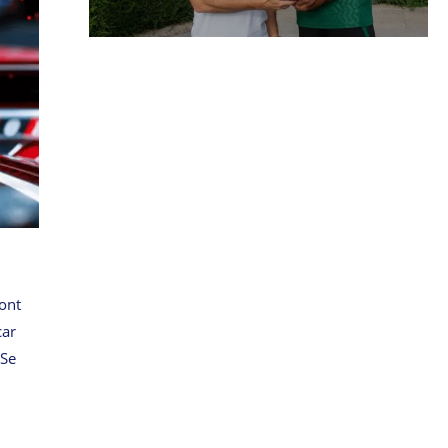
ont
car
 Se