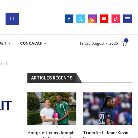
0
Friday, August 7, 2026
KET
CONCACAF
hes !
ARTICLES RÉCENTS
IT
Hongrie: Lenny Joseph
Transfert: Jean-Kevin