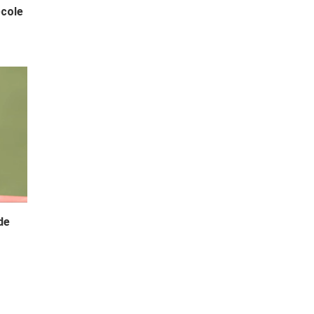
école
de