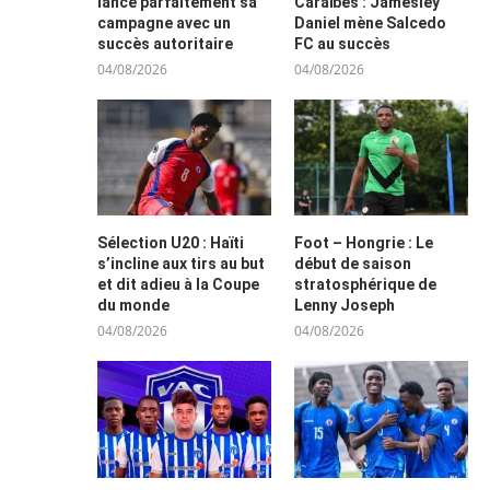
lance parfaitement sa
Caraïbes : Jamesley
campagne avec un
Daniel mène Salcedo
succès autoritaire
FC au succès
04/08/2026
04/08/2026
Sélection U20 : Haïti
Foot – Hongrie : Le
s’incline aux tirs au but
début de saison
et dit adieu à la Coupe
stratosphérique de
du monde
Lenny Joseph
04/08/2026
04/08/2026