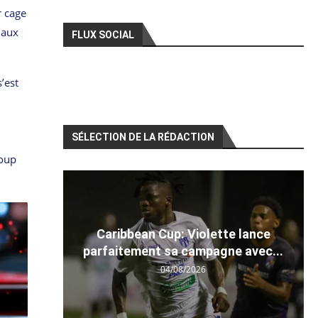
r cage
 aux
FLUX SOCIAL
’est
,
SÉLECTION DE LA RÉDACTION
coup
Caribbean Cup: Violette lance
parfaitement sa campagne avec...
04/08/2026