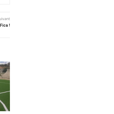
uivant
Fica !