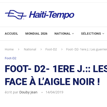
ACCUEIL
MONDIAL 2026
NATIONAL
SÉLECTIONS
Home
National
Foot-D2
Foot- D2- 1ere J.:: Les guerrie
Foot-D2
FOOT- D2- 1ERE J.:: 
FACE À L’AIGLE NOIR !
écrit par
Douby Jean
14/04/2019