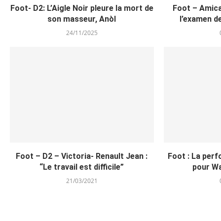
Foot- D2: L’Aigle Noir pleure la mort de
Foot – Amica
son masseur, Anòl
l’examen de
24/11/2025
Foot – D2 – Victoria- Renault Jean :
Foot : La per
“Le travail est difficile”
pour Wa
21/03/2021