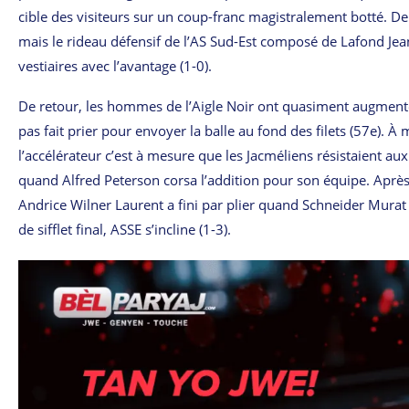
cible des visiteurs sur un coup-franc magistralement botté. Dep
mais le rideau défensif de l’AS Sud-Est composé de Lafond Jea
vestiaires avec l’avantage (1-0).
De retour, les hommes de l’Aigle Noir ont quasiment augmenté l
pas fait prier pour envoyer la balle au fond des filets (57e).
l’accélérateur c’est à mesure que les Jacméliens résistaient a
quand Alfred Peterson corsa l’addition pour son équipe. Après a
Andrice Wilner Laurent a fini par plier quand Schneider Murat 
de sifflet final, ASSE s’incline (1-3).