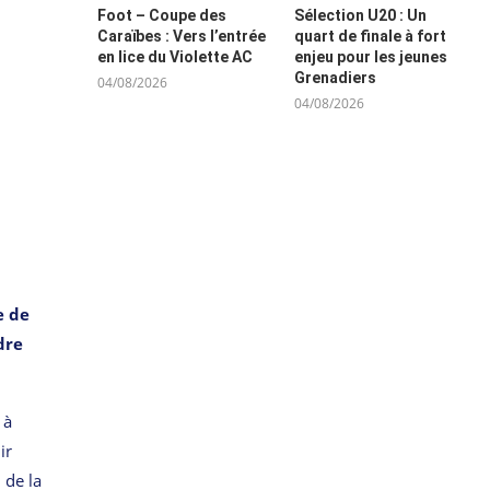
Foot – Coupe des
Sélection U20 : Un
Caraïbes : Vers l’entrée
quart de finale à fort
en lice du Violette AC
enjeu pour les jeunes
Grenadiers
04/08/2026
04/08/2026
e de
dre
 à
ir
 de la