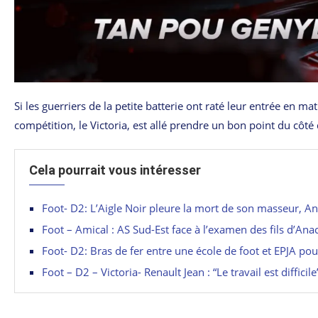
Si les guerriers de la petite batterie ont raté leur entrée en m
compétition, le Victoria, est allé prendre un bon point du côté
Cela pourrait vous intéresser
Foot- D2: L’Aigle Noir pleure la mort de son masseur, An
Foot – Amical : AS Sud-Est face à l’examen des fils d’Ana
Foot- D2: Bras de fer entre une école de foot et EPJA pou
Foot – D2 – Victoria- Renault Jean : “Le travail est difficile