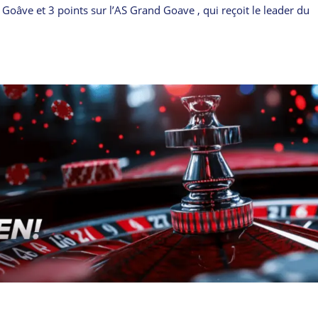
t Goâve et 3 points sur l’AS Grand Goave , qui reçoit le leader du