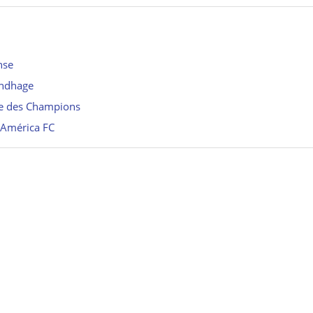
nse
undhage
ue des Champions
l’América FC