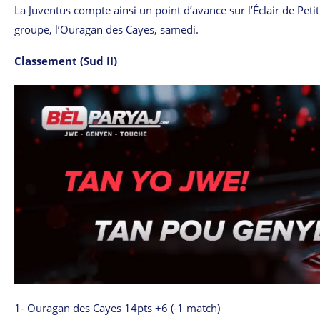
La Juventus compte ainsi un point d’avance sur l’Éclair de Peti
groupe, l’Ouragan des Cayes, samedi.
Classement (Sud II)
1- Ouragan des Cayes 14pts +6 (-1 match)