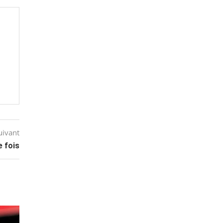
uivant
e fois