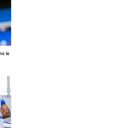
ns le