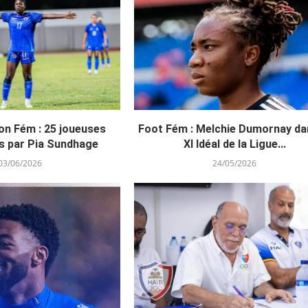
on Fém : 25 joueuses
Foot Fém : Melchie Dumornay da
s par Pia Sundhage
XI Idéal de la Ligue...
03/06/2026
24/05/2026