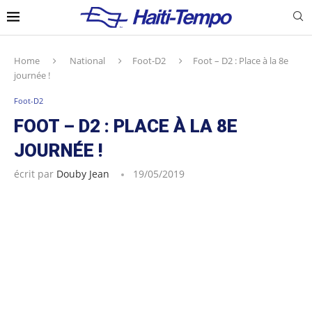
Home
National
Foot-D2
Foot – D2 : Place à la 8e
journée !
Foot-D2
FOOT – D2 : PLACE À LA 8E
JOURNÉE !
écrit par
Douby Jean
19/05/2019