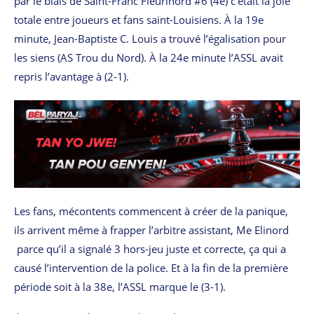
par le biais de Saint-Franc Fleurinord #6 (4e) c’était la joie
totale entre joueurs et fans saint-Louisiens. À la 19e
minute, Jean-Baptiste C. Louis a trouvé l’égalisation pour
les siens (AS Trou du Nord). À la 24e minute l’ASSL avait
repris l’avantage à (2-1).
Les fans, mécontents commencent à créer de la panique,
ils arrivent même à frapper l’arbitre assistant, Me Elinord
parce qu’il a signalé 3 hors-jeu juste et correcte, ça qui a
causé l’intervention de la police. Et à la fin de la première
période soit à la 38e, l’ASSL marque le (3-1).