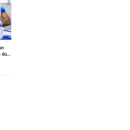
un
du...