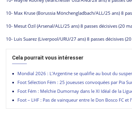
10- Wayne Rooney (Manchester Utd/ANG/28 ans) 8 passes déci
10- Max Kruse (Borussia Mönchengladbach/ALL/25 ans) 8 pass
10- Mesut Özil (Arsenal/ALL/25 ans) 8 passes décisives (20 ma
10- Luis Suarez (Liverpool/URU/27 ans) 8 passes décisives (20
Cela pourrait vous intéresser
Mondial 2026 : L’Argentine se qualifie au bout du suspe
Foot Sélection Fém : 25 joueuses convoquées par Pia S
Foot Fém : Melchie Dumornay dans le XI Idéal de la Lig
Foot – LHF : Pas de vainqueur entre le Don Bosco FC et 