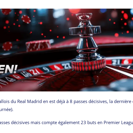
lois du Real Madrid en est déjà à 8 passes décisives, la dernière
urnée).
 passes décisives mais compte également 23 buts en Premier Leag