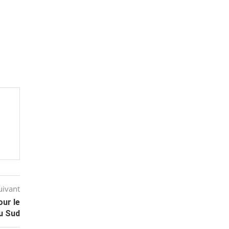
uivant
our le
u Sud