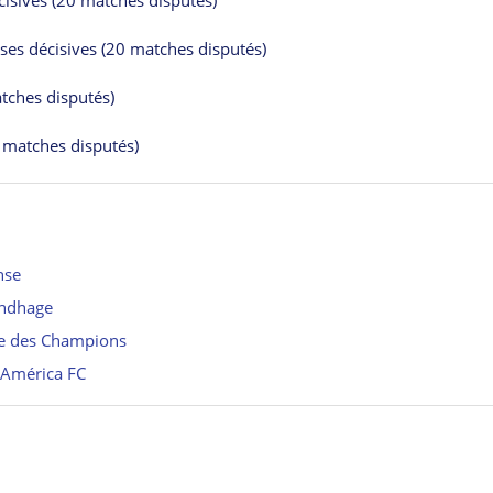
sives (20 matches disputés)
es décisives (20 matches disputés)
tches disputés)
 matches disputés)
nse
undhage
ue des Champions
l’América FC