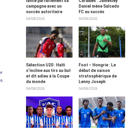
lance parfaitement sa
Caraïbes : Jamesley
campagne avec un
Daniel mène Salcedo
succès autoritaire
FC au succès
04/08/2026
04/08/2026
Sélection U20 : Haïti
Foot – Hongrie : Le
s’incline aux tirs au but
début de saison
er
et dit adieu à la Coupe
stratosphérique de
es
du monde
Lenny Joseph
04/08/2026
04/08/2026