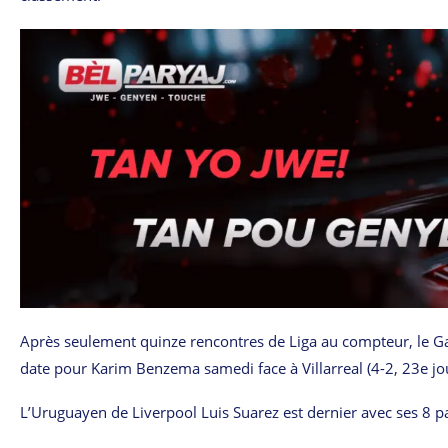
Après seulement quinze rencontres de Liga au compteur, le Gal
date pour Karim Benzema samedi face à Villarreal (4-2, 23e jo
L’Uruguayen de Liverpool Luis Suarez est dernier avec ses 8