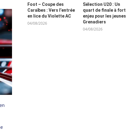
Foot – Coupe des
Sélection U20 : Un
Caraïbes : Vers l’entrée
quart de finale à fort
en lice du Violette AC
enjeu pour les jeunes
Grenadiers
04/08/2026
04/08/2026
 en
ue