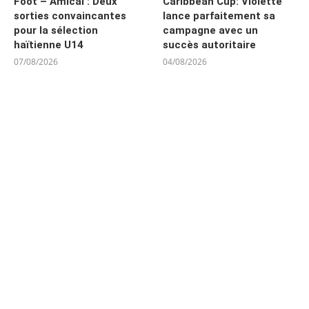
Foot – Amical : Deux
Caribbean Cup: Violette
sorties convaincantes
lance parfaitement sa
pour la sélection
campagne avec un
haïtienne U14
succès autoritaire
07/08/2026
04/08/2026