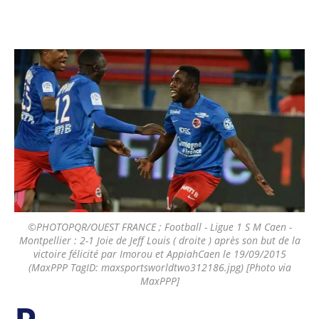
©PHOTOPQR/OUEST FRANCE ; Football - Ligue 1 S M Caen -
Montpellier : 2-1 Joie de Jeff Louis ( droite ) après son but de la
victoire félicité par Imorou et AppiahCaen le 19/09/2015
(MaxPPP TagID: maxsportsworldtwo312186.jpg) [Photo via
MaxPPP]