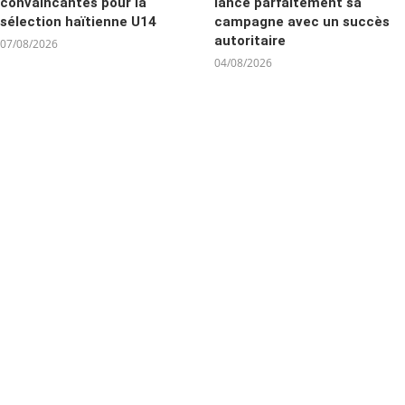
convaincantes pour la
lance parfaitement sa
sélection haïtienne U14
campagne avec un succès
autoritaire
07/08/2026
04/08/2026