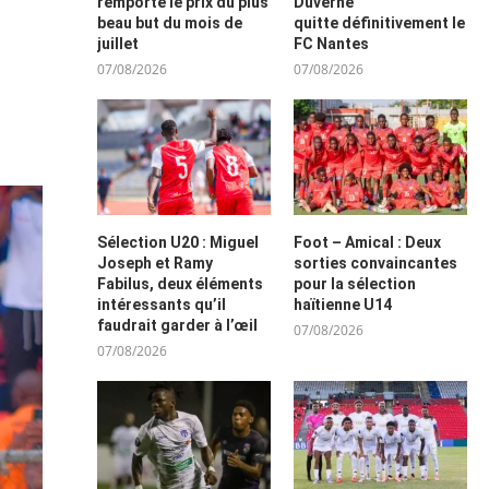
remporte le prix du plus
Duverne
beau but du mois de
quitte définitivement le
juillet
FC Nantes
07/08/2026
07/08/2026
Sélection U20 : Miguel
Foot – Amical : Deux
Joseph et Ramy
sorties convaincantes
Fabilus, deux éléments
pour la sélection
intéressants qu’il
haïtienne U14
faudrait garder à l’œil
07/08/2026
07/08/2026