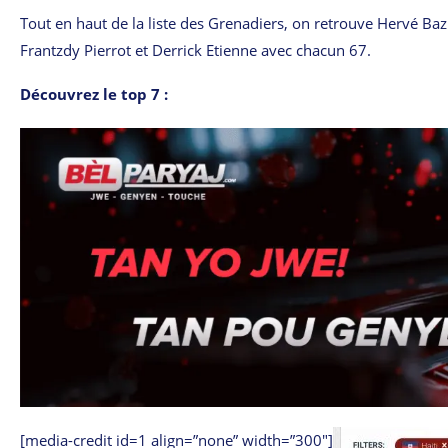
Tout en haut de la liste des Grenadiers, on retrouve Hervé Baz
Frantzdy Pierrot et Derrick Etienne avec chacun 67.
Découvrez le top 7 :
[media-credit id=1 align=”none” width=”300″]