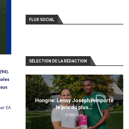
FLUX SOCIAL
SÉLECTION DE LA RÉDACTION
(94).
soles
ssus
Hongrie: Lenny Joseph remporte
le prix du plus...
par EA
07/08/2026