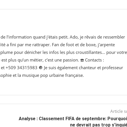
de l’information quand j'étais petit. Ado, je rêvais de ressembler
lité a fini par me rattraper. Fan de foot et de boxe, j'arpente
lume pour dénicher les infos les plus croustillantes... pour votre
e est plus qu’un métier, c’est une passion. ☎️ Contacts :
t +509 34315983 🔘 Je suis également chanteur et professeur
osophie et la musique pop urbaine française.
Article s
Analyse : Classement FIFA de septembre: Pourquoi 
ne devrait pas trop s’inqui