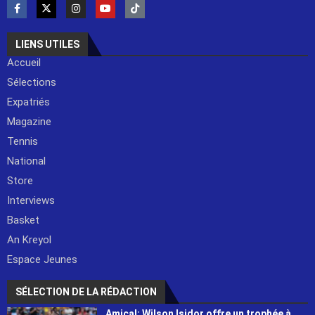
LIENS UTILES
Accueil
Sélections
Expatriés
Magazine
Tennis
National
Store
Interviews
Basket
An Kreyol
Espace Jeunes
SÉLECTION DE LA RÉDACTION
Amical: Wilson Isidor offre un trophée à