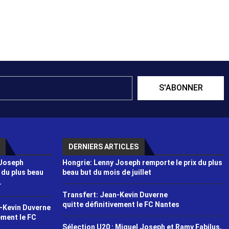
S'ABONNER
DERNIERS ARTICLES
 Joseph
Hongrie: Lenny Joseph remporte le prix du plus
 du plus beau
beau but du mois de juillet
.
Transfert: Jean-Kevin Duverne
quitte définitivement le FC Nantes
-Kevin Duverne
ement le FC
Sélection U20 : Miguel Joseph et Ramy Fabilus,