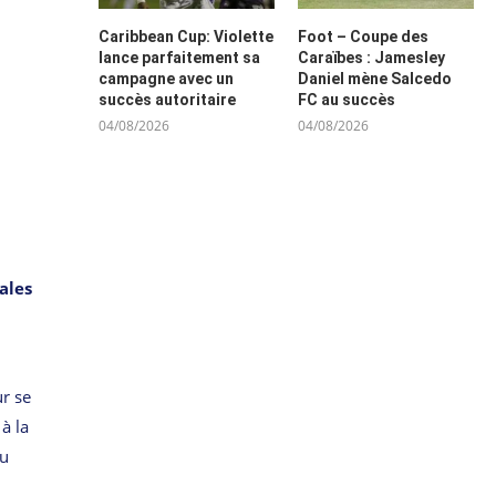
Caribbean Cup: Violette
Foot – Coupe des
lance parfaitement sa
Caraïbes : Jamesley
campagne avec un
Daniel mène Salcedo
succès autoritaire
FC au succès
04/08/2026
04/08/2026
ales
ur se
à la
au