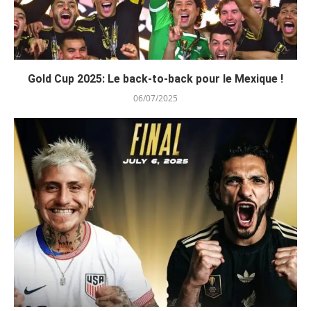
Gold Cup 2025: Le back-to-back pour le Mexique !
06/07/2025