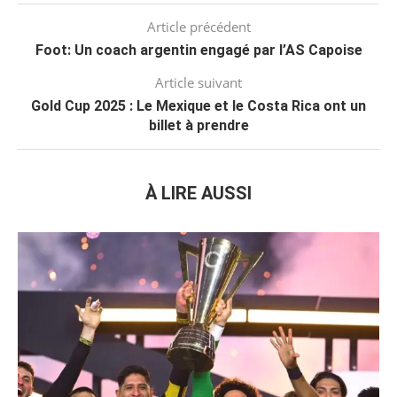
Article précédent
Foot: Un coach argentin engagé par l’AS Capoise
Article suivant
Gold Cup 2025 : Le Mexique et le Costa Rica ont un
billet à prendre
À LIRE AUSSI