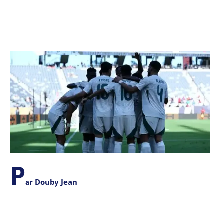
P
ar Douby Jean