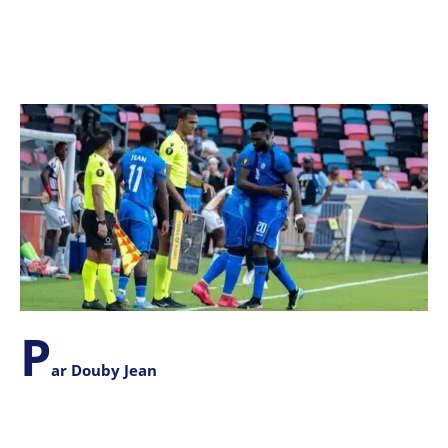
P
ar Douby Jean