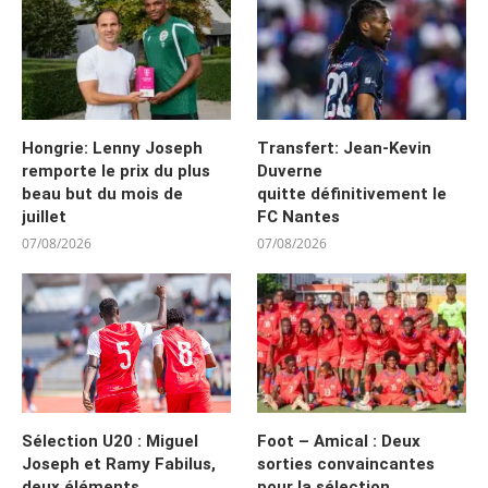
Hongrie: Lenny Joseph
Transfert: Jean-Kevin
remporte le prix du plus
Duverne
beau but du mois de
quitte définitivement le
juillet
FC Nantes
07/08/2026
07/08/2026
Sélection U20 : Miguel
Foot – Amical : Deux
Joseph et Ramy Fabilus,
sorties convaincantes
deux éléments
pour la sélection