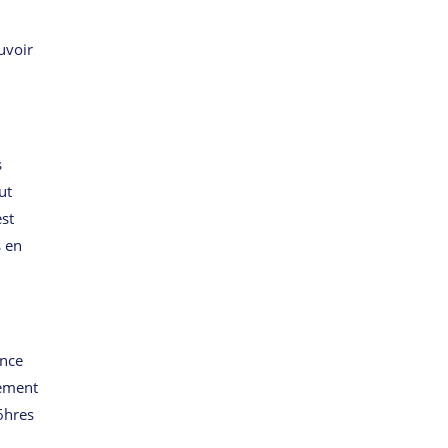
uvoir
s
ut
est
s en
ance
lement
6hres