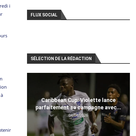
edi i
ur
FLUX SOCIAL
ours
SÉLECTION DE LA RÉDACTION
en
tion
 à
Caribbean Cup: Violette lance
parfaitement sa campagne avec...
04/08/2026
btenir