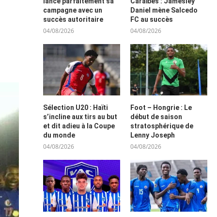
lance parfaitement sa
Caraïbes : Jamesley
campagne avec un
Daniel mène Salcedo
succès autoritaire
FC au succès
04/08/2026
04/08/2026
Sélection U20 : Haïti
Foot – Hongrie : Le
s’incline aux tirs au but
début de saison
et dit adieu à la Coupe
stratosphérique de
du monde
Lenny Joseph
04/08/2026
04/08/2026