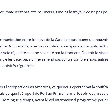
 acclimaté n’est pas atteint, mais au moins la frayeur de ne pas po
communication entre les pays de la Caraïbe nous jouent un mauvai
lique Dominicaine, avec ces nombreux aéroports et ces vols parto
voie régulière est une calamité par la frontière. Obtenir le visa 
e entre les deux pays on ne se rend pas contre combien nous autre
activités régulières.
rs l’aéroport de Las Américas, ce qui nous épargnerait la souffr
 mais vu que l’aéroport de Port au Prince, fermé le soir, ouvre seu
 St Domingue à temps, avant le vol international programmé pour 