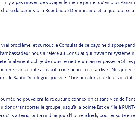
l n’y a pas moyen de voyager le même jour et qu’en plus Pana
choisi de partir via la République Dominicaine et là que tout cela 
e vrai problème, et surtout le Consulat de ce pays ne dispose pen
 l’ambassadeur nous a référé au Consulat qui n’avait ni système n
 été finalement obligé de nous remettre un laisser passer à 5hres
rontière, sans doute arrivant à une heure trop tardive. Nos joueur
oport de Santo Domingue que vers 1hre pm alors que leur vol était
la journée ne pouvaient faire aucune connexion et sans visa de Pa
llu donc transporter le groupe jusqu’à la pointe Est de l’île à PUNT
 qu’ils atteindront à midi aujourd’hui vendredi, pour ensuite être