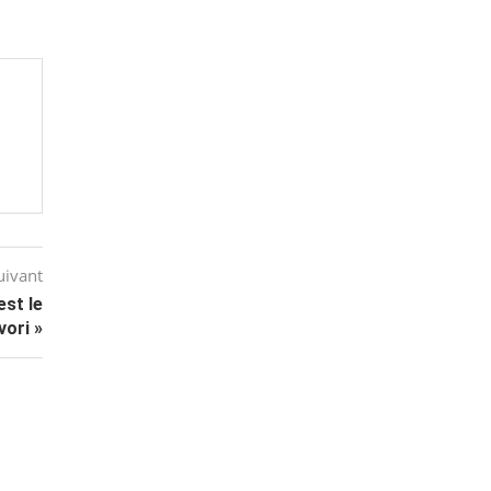
uivant
est le
vori »