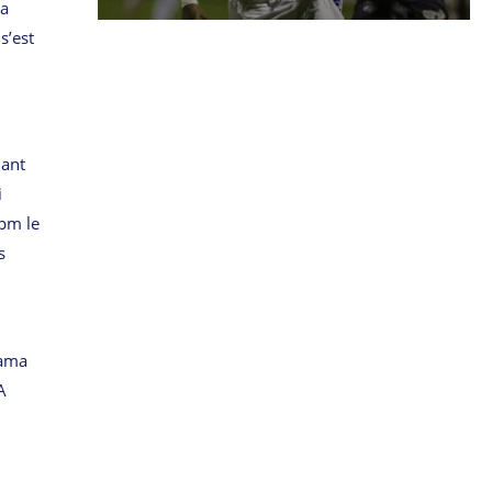
ma
s’est
dant
i
 pm le
s
nama
A