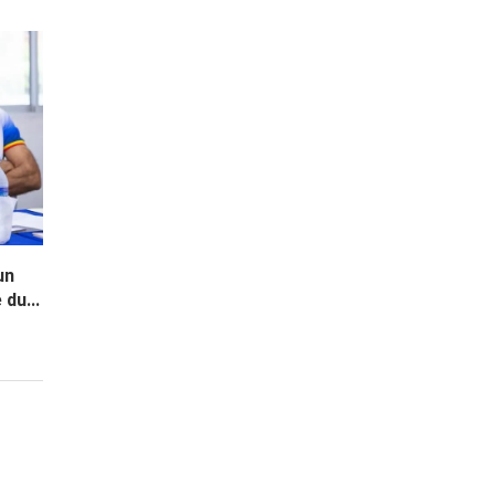
un
du...