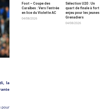
Foot – Coupe des
Sélection U20 : Un
Caraïbes : Vers l’entrée
quart de finale à fort
en lice du Violette AC
enjeu pour les jeunes
Grenadiers
04/08/2026
04/08/2026
i, la
rante
u pour