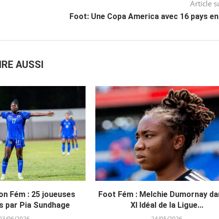
Article s
Foot: Une Copa America avec 16 pays en
IRE AUSSI
on Fém : 25 joueuses
Foot Fém : Melchie Dumornay da
s par Pia Sundhage
XI Idéal de la Ligue...
03/06/2026
24/05/2026