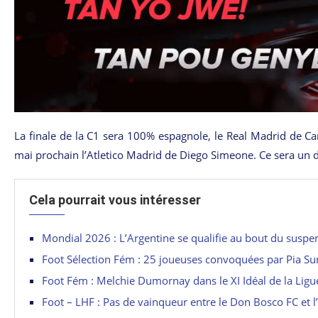
La finale de la C1 sera 100% espagnole, le Real Madrid de Car
mai prochain l’Atletico Madrid de Diego Simeone. Ce sera un 
Cela pourrait vous intéresser
Mondial 2026 : L’Argentine se qualifie au bout du suspe
Foot Sélection Fém : 25 joueuses convoquées par Pia S
Foot Fém : Melchie Dumornay dans le XI Idéal de la Lig
Foot – LHF : Pas de vainqueur entre le Don Bosco FC et 