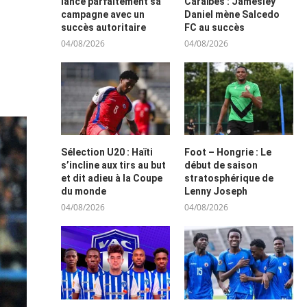
lance parfaitement sa
Caraïbes : Jamesley
campagne avec un
Daniel mène Salcedo
succès autoritaire
FC au succès
04/08/2026
04/08/2026
Sélection U20 : Haïti
Foot – Hongrie : Le
s’incline aux tirs au but
début de saison
et dit adieu à la Coupe
stratosphérique de
du monde
Lenny Joseph
04/08/2026
04/08/2026