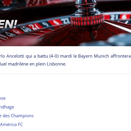
lo Ancelotti qui a battu (4-0) mardi le Bayern Munich affrontera
duel madrilène en plein Lisbonne.
nse
undhage
ue des Champions
l’América FC