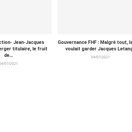
ction- Jean-Jacques
Gouvernance FHF : Malgré tout, l
rger titulaire, le fruit
voulait garder Jacques Letang
de...
04/07/2021
04/07/2021