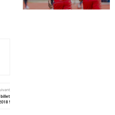
uivant
billet
018 !