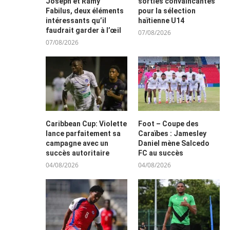
Joseph et Ramy
sorties convaincantes
Fabilus, deux éléments
pour la sélection
intéressants qu’il
haïtienne U14
faudrait garder à l’œil
07/08/2026
07/08/2026
Caribbean Cup: Violette
Foot – Coupe des
lance parfaitement sa
Caraïbes : Jamesley
campagne avec un
Daniel mène Salcedo
succès autoritaire
FC au succès
04/08/2026
04/08/2026