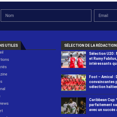
NS UTILES
SÉLECTION DE LA RÉDACTION
il
Sélection U20 :
et Ramy Fabilus
ctions
intéressants qu’i
riés
zine
Foot – Amical : 
is
convaincantes p
sélection haïti
nal
e
Caribbean Cup: 
views
parfaitement s
avec un succès 
et