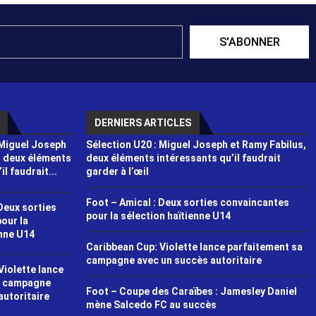
S'ABONNER
DERNIERS ARTICLES
 Miguel Joseph
Sélection U20 : Miguel Joseph et Ramy Fabilus,
, deux éléments
deux éléments intéressants qu’il faudrait
l faudrait...
garder à l’œil
Foot – Amical : Deux sorties convaincantes
Deux sorties
pour la sélection haïtienne U14
our la
enne U14
Caribbean Cup: Violette lance parfaitement sa
campagne avec un succès autoritaire
Violette lance
a campagne
Foot – Coupe des Caraïbes : Jamesley Daniel
autoritaire
mène Salcedo FC au succès