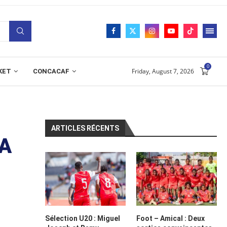
0
Friday, August 7, 2026
KET
CONCACAF
ARTICLES RÉCENTS
DA
Sélection U20 : Miguel
Foot – Amical : Deux