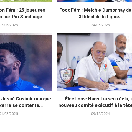
on Fém : 25 joueuses
Foot Fém : Melchie Dumornay da
s par Pia Sundhage
XI Idéal de la Ligue...
03/06/2026
24/05/2026
: Josué Casimir marque
Élections: Hans Larsen réélu, 
erre se contente...
nouveau comité exécutif à la tête 
01/03/2026
09/12/2024