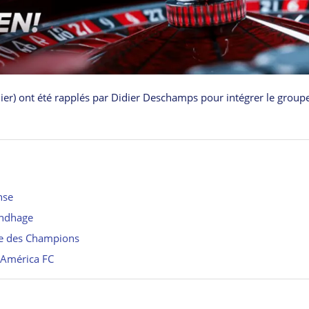
er) ont été rapplés par Didier Deschamps pour intégrer le group
nse
undhage
ue des Champions
l’América FC