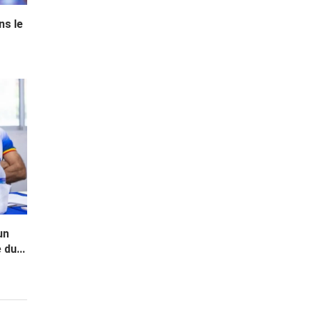
ns le
un
du...