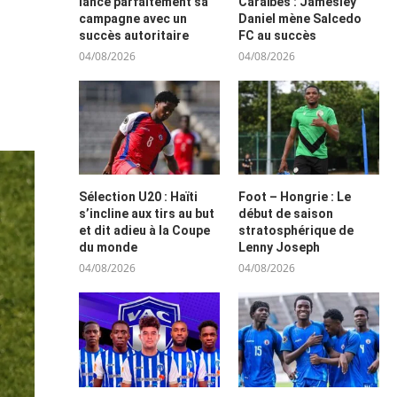
lance parfaitement sa
Caraïbes : Jamesley
campagne avec un
Daniel mène Salcedo
succès autoritaire
FC au succès
04/08/2026
04/08/2026
Sélection U20 : Haïti
Foot – Hongrie : Le
s’incline aux tirs au but
début de saison
et dit adieu à la Coupe
stratosphérique de
du monde
Lenny Joseph
04/08/2026
04/08/2026