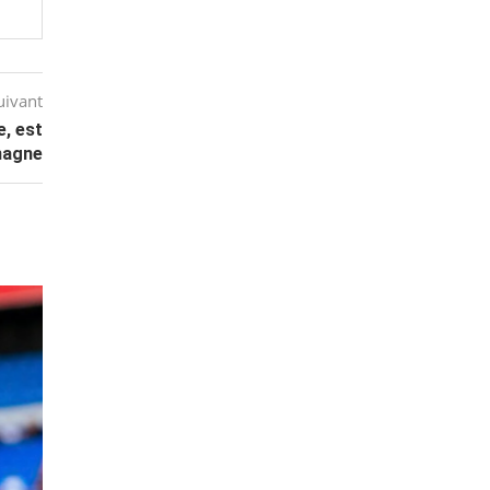
uivant
e, est
emagne