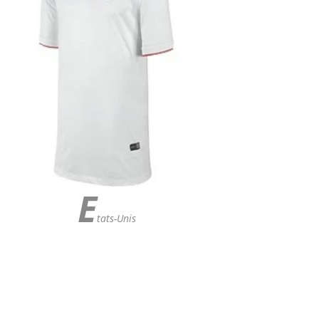
E
tats-Unis