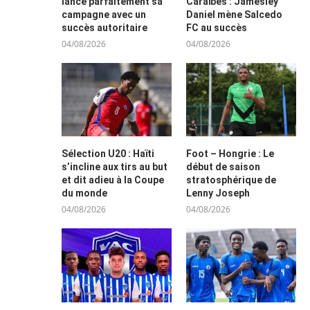
lance parfaitement sa
Caraïbes : Jamesley
campagne avec un
Daniel mène Salcedo
succès autoritaire
FC au succès
04/08/2026
04/08/2026
Sélection U20 : Haïti
Foot – Hongrie : Le
s’incline aux tirs au but
début de saison
et dit adieu à la Coupe
stratosphérique de
du monde
Lenny Joseph
04/08/2026
04/08/2026