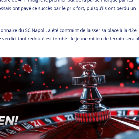
ais ont payé ce succès par le prix fort, puisqu’ils ont perdu un
onnaire du SC Napoli, a été contraint de laisser sa place à la 42e
verdict tant redouté est tombé : le jeune milieu de terrain sera 