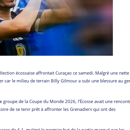
lection écossaise affrontait Curaçao ce samedi. Malgré une nette
rer car le milieu de terrain Billy Gilmour a subi une blessure au g
e de groupe de la Coupe du Monde 2026, l’Écosse avait une rencont
oire de se tenir prêt à affronter les Grenadiers qui ont des
score de 4-1, malgré le premier but de la partie marqué par les