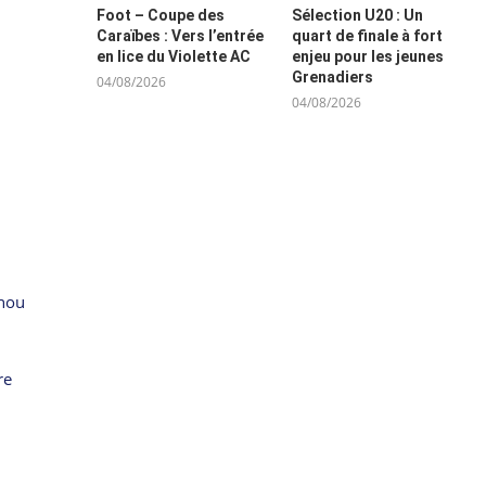
Foot – Coupe des
Sélection U20 : Un
Caraïbes : Vers l’entrée
quart de finale à fort
en lice du Violette AC
enjeu pour les jeunes
Grenadiers
04/08/2026
04/08/2026
enou
re