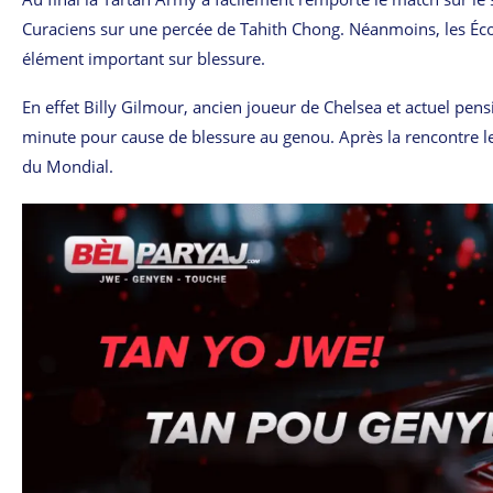
Curaciens sur une percée de Tahith Chong. Néanmoins, les Écoss
élément important sur blessure.
En effet Billy Gilmour, ancien joueur de Chelsea et actuel pensi
minute pour cause de blessure au genou. Après la rencontre le 
du Mondial.