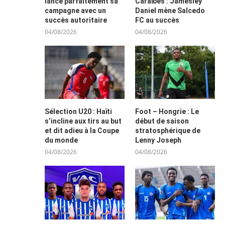
lance parfaitement sa
Caraïbes : Jamesley
campagne avec un
Daniel mène Salcedo
succès autoritaire
FC au succès
04/08/2026
04/08/2026
Sélection U20 : Haïti
Foot – Hongrie : Le
s’incline aux tirs au but
début de saison
et dit adieu à la Coupe
stratosphérique de
du monde
Lenny Joseph
04/08/2026
04/08/2026