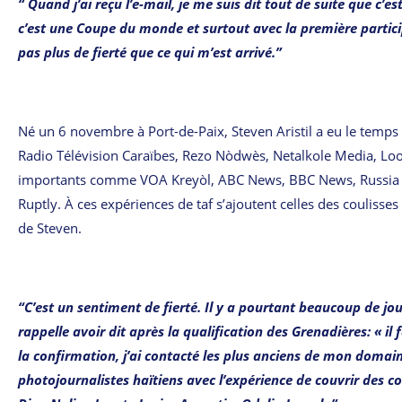
“ Quand j’ai reçu l’e-mail, je me suis dit tout de suite que c’
c’est une Coupe du monde et surtout avec la première particip
pas plus de fierté que ce qui m’est arrivé.”
Né un 6 novembre à Port-de-Paix, Steven Aristil a eu le temps e
Radio Télévision Caraïbes, Rezo Nòdwès, Netalkole Media, Loop 
importants comme VOA Kreyòl, ABC News, BBC News, Russia To
Ruptly. À ces expériences de taf s’ajoutent celles des couliss
de Steven.
“C’est un sentiment de fierté. Il y a pourtant beaucoup de jou
rappelle avoir dit après la qualification des Grenadières: « il
la confirmation, j’ai contacté les plus anciens de mon domaine
photojournalistes haïtiens avec l’expérience de couvrir des