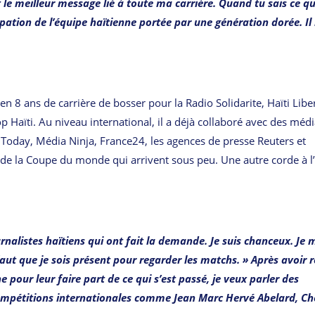
est le meilleur message lié à toute ma carrière. Quand tu sais ce q
ation de l’équipe haïtienne portée par une génération dorée. Il 
n 8 ans de carrière de bosser pour la Radio Solidarite, Haïti Liber
Haïti. Au niveau international, il a déjà collaboré avec des méd
day, Média Ninja, France24, les agences de presse Reuters et
es de la Coupe du monde qui arrivent sous peu. Une autre corde à l
rnalistes haïtiens qui ont fait la demande. Je suis chanceux. Je 
 faut que je sois présent pour regarder les matchs. » Après avoir 
 pour leur faire part de ce qui s’est passé, je veux parler des
 compétitions internationales comme Jean Marc Hervé Abelard, Ch