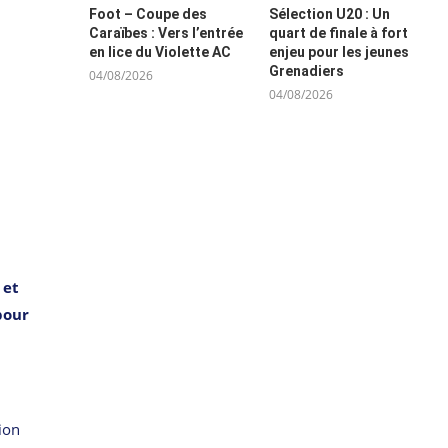
Foot – Coupe des
Sélection U20 : Un
Caraïbes : Vers l’entrée
quart de finale à fort
en lice du Violette AC
enjeu pour les jeunes
Grenadiers
04/08/2026
04/08/2026
 et
pour
ion