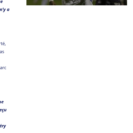
ue
n’y a
té,
ias
’arc
me
reçu
éry