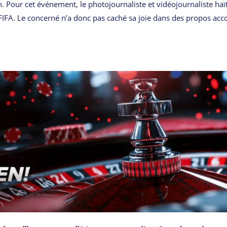
n. Pour cet événement, le photojournaliste et vidéojournaliste haï
la FIFA. Le concerné n’a donc pas caché sa joie dans des propos acc