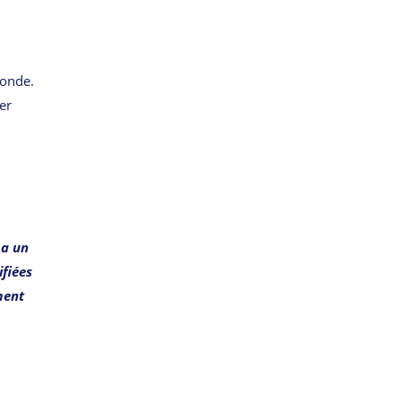
monde.
er
 a un
ifiées
ment