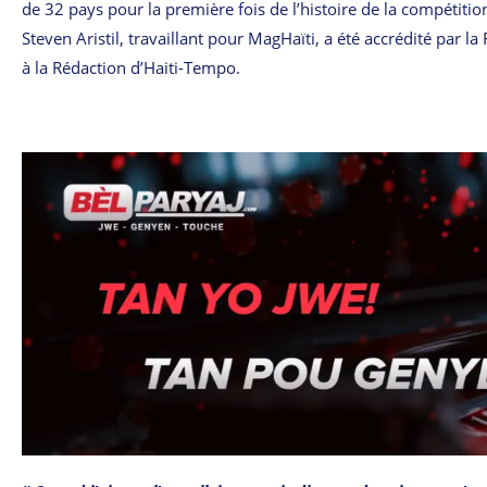
de 32 pays pour la première fois de l’histoire de la compétitio
Steven Aristil, travaillant pour MagHaïti, a été accrédité par 
à la Rédaction d’Haiti-Tempo.