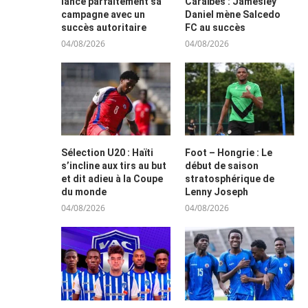
lance parfaitement sa
Caraïbes : Jamesley
campagne avec un
Daniel mène Salcedo
succès autoritaire
FC au succès
04/08/2026
04/08/2026
Sélection U20 : Haïti
Foot – Hongrie : Le
s’incline aux tirs au but
début de saison
et dit adieu à la Coupe
stratosphérique de
du monde
Lenny Joseph
04/08/2026
04/08/2026