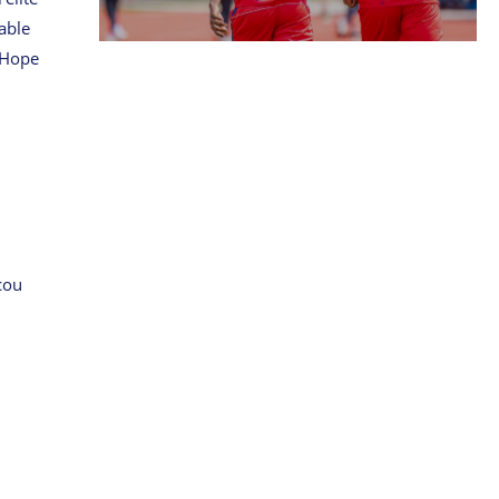
able
 Hope
cou