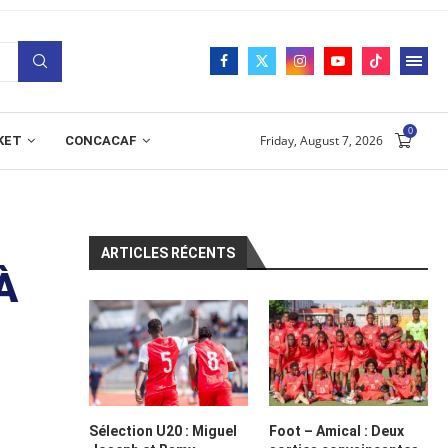
0
Friday, August 7, 2026
KET
CONCACAF
ARTICLES RÉCENTS
À
Sélection U20 : Miguel
Foot – Amical : Deux