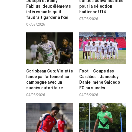
Joseph et Ramy
sorties convaincantes
Fabilus, deux éléments
pour la sélection
intéressants qu’il
haïtienne U14
faudrait garder à l’œil
07/08/2026
07/08/2026
Caribbean Cup: Violette
Foot – Coupe des
lance parfaitement sa
Caraïbes : Jamesley
campagne avec un
Daniel mène Salcedo
succès autoritaire
FC au succès
04/08/2026
04/08/2026