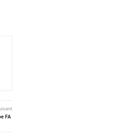
uivant
ope FA