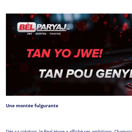
Une montée fulgurante
Dès sa création, le Real Hope a affiché ses ambitions. Champio