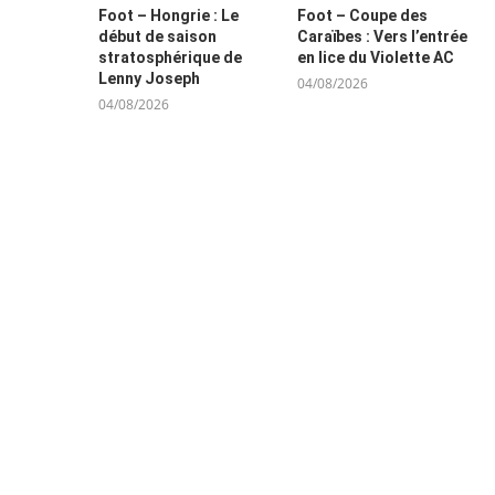
Foot – Hongrie : Le
Foot – Coupe des
début de saison
Caraïbes : Vers l’entrée
stratosphérique de
en lice du Violette AC
Lenny Joseph
04/08/2026
04/08/2026