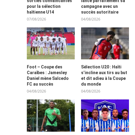
sorties convaincantes
lance parfaitement sa
pour la sélection
campagne avec un
haïtienne U14
succès autoritaire
07/08/2026
04/08/2026
Foot – Coupe des
Sélection U20 : Haïti
Caraïbes : Jamesley
s’incline aux tirs au but
Daniel mène Salcedo
et dit adieu à la Coupe
FC au succès
du monde
04/08/2026
04/08/2026