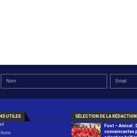
NS UTILES
SÉLECTION DE LA RÉDACTION
il
Foot – Amical : 
convaincantes p
ctions