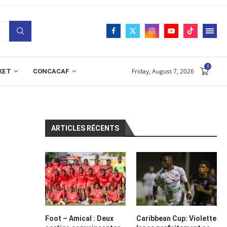
0
Friday, August 7, 2026
KET
CONCACAF
ARTICLES RÉCENTS
Foot – Amical : Deux
Caribbean Cup: Violette